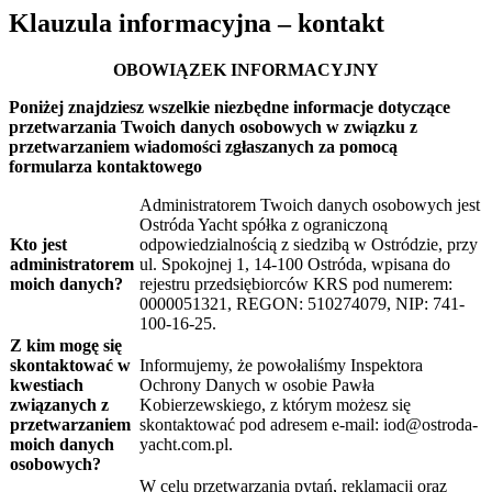
Klauzula informacyjna – kontakt
OBOWIĄZEK INFORMACYJNY
Poniżej znajdziesz wszelkie niezbędne informacje dotyczące
przetwarzania Twoich danych osobowych w związku z
przetwarzaniem wiadomości zgłaszanych za pomocą
formularza kontaktowego
Administratorem Twoich danych osobowych jest
Ostróda Yacht spółka z ograniczoną
Kto jest
odpowiedzialnością z siedzibą w Ostródzie, przy
administratorem
ul. Spokojnej 1, 14-100 Ostróda, wpisana do
moich danych?
rejestru przedsiębiorców KRS pod numerem:
0000051321, REGON: 510274079, NIP: 741-
100-16-25.
Z kim mogę się
skontaktować w
Informujemy, że powołaliśmy Inspektora
kwestiach
Ochrony Danych w osobie Pawła
związanych z
Kobierzewskiego, z którym możesz się
przetwarzaniem
skontaktować pod adresem e-mail: iod@ostroda-
moich danych
yacht.com.pl.
osobowych?
W celu przetwarzania pytań, reklamacji oraz