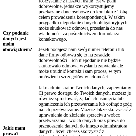
Korzystanie z naszych usług jest w pełni
dobrowolne, jednakże wykorzystujemy
przekazane dane osobowe do kontaktu z Tobą
celem prowadzenia korespondencji. W takim
przypadku niepodanie danych obligatoryjnych
może skutkować odmową przesłania do nas
Czy podanie
wiadomości za pośrednictwem formularza
danych jest
kontaktowego.
moim
obowiązkiem?
Jeżeli podajesz nam swój numer telefonu lub
dane firmy odbywa się to na zasadzie
dobrowolności – ich niepodanie nie będzie
skutkowało odmową wysłania zapytania ale
może utrudnić kontakt i sam proces, w tym
omówienia szczegółów wiadomości.
Jako administrator Twoich danych, zapewniamy
Ci prawo dostępu do Twoich danych, możesz je
również sprostować, żądać ich usunięcia lub
ograniczenia ich przetwarzania lub cofnąć zgodę
na ich przetwarzanie. Możesz także skorzystać z
uprawnienia do złożenia sprzeciwu wobec
przetwarzania Twoich danych oraz prawa do
przenoszenia danych do innego administratora
Jakie mam
danych. Jeżeli chcesz skorzystać z
prawa?