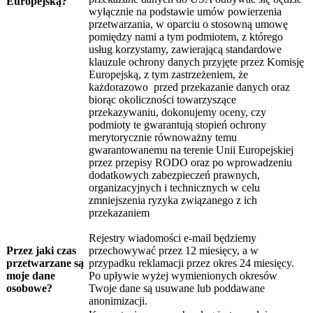
Europejską?
wyłącznie na podstawie umów powierzenia
przetwarzania, w oparciu o stosowną umowę
pomiędzy nami a tym podmiotem, z którego
usług korzystamy, zawierającą standardowe
klauzule ochrony danych przyjęte przez Komisję
Europejską, z tym zastrzeżeniem, że
każdorazowo przed przekazanie danych oraz
biorąc okoliczności towarzyszące
przekazywaniu, dokonujemy oceny, czy
podmioty te gwarantują stopień ochrony
merytorycznie równoważny temu
gwarantowanemu na terenie Unii Europejskiej
przez przepisy RODO oraz po wprowadzeniu
dodatkowych zabezpieczeń prawnych,
organizacyjnych i technicznych w celu
zmniejszenia ryzyka związanego z ich
przekazaniem
Rejestry wiadomości e-mail będziemy
Przez jaki czas
przechowywać przez 12 miesięcy, a w
przetwarzane są
przypadku reklamacji przez okres 24 miesięcy.
moje dane
Po upływie wyżej wymienionych okresów
osobowe?
Twoje dane są usuwane lub poddawane
anonimizacji.