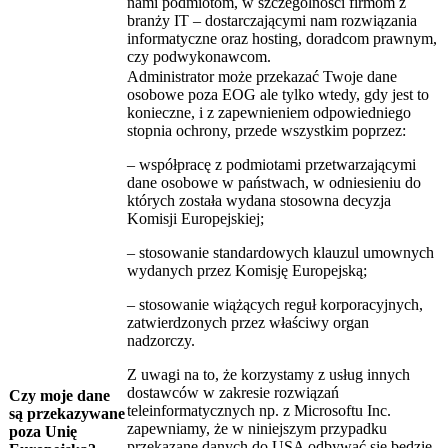
nami podmiotom, w szczególności firmom z
branży IT – dostarczającymi nam rozwiązania
informatyczne oraz hosting, doradcom prawnym,
czy podwykonawcom.
Administrator może przekazać Twoje dane
osobowe poza EOG ale tylko wtedy, gdy jest to
konieczne, i z zapewnieniem odpowiedniego
stopnia ochrony, przede wszystkim poprzez:
– współpracę z podmiotami przetwarzającymi
dane osobowe w państwach, w odniesieniu do
których została wydana stosowna decyzja
Komisji Europejskiej;
– stosowanie standardowych klauzul umownych
wydanych przez Komisję Europejską;
– stosowanie wiążących reguł korporacyjnych,
zatwierdzonych przez właściwy organ
nadzorczy.
Z uwagi na to, że korzystamy z usług innych
dostawców w zakresie rozwiązań
Czy moje dane
teleinformatycznych np. z Microsoftu Inc.
są przekazywane
zapewniamy, że w niniejszym przypadku
poza Unię
przekazane danych do USA odbywać się będzie