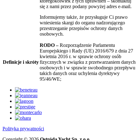
któregokolwiek z tych uprawnień – skontaktuj
się z nami przez podany powyżej adres e-mail.
Informujemy także, że przysługuje Ci prawo
wniesienia skargi do organu nadzorującego
przestrzeganie przepisów ochrony danych
osobowych.
RODO –
Rozporządzenie Parlamentu
Europejskiego i Rady (UE) 2016/679 z dnia 27
kwietnia 2016 r. w sprawie ochrony osób
Definicje i skróty
fizycznych w związku z przetwarzaniem danych
osobowych i w sprawie swobodnego przepływu
takich danych oraz uchylenia dyrektywy
95/46/WE;
Polityka prywatności
Copyright © 2026
Ostróda Yacht Sp. z o.o.