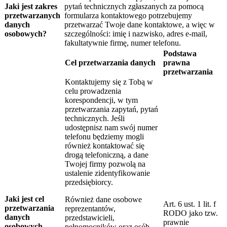
Jaki jest zakres
pytań technicznych zgłaszanych za pomocą
przetwarzanych
formularza kontaktowego potrzebujemy
danych
przetwarzać Twoje dane kontaktowe, a więc w
osobowych?
szczególności: imię i nazwisko, adres e-mail,
fakultatywnie firmę, numer telefonu.
Podstawa
Cel przetwarzania danych
prawna
przetwarzania
Kontaktujemy się z Tobą w
celu prowadzenia
korespondencji, w tym
przetwarzania zapytań, pytań
technicznych. Jeśli
udostępnisz nam swój numer
telefonu będziemy mogli
również kontaktować się
drogą telefoniczną, a dane
Twojej firmy pozwolą na
ustalenie zidentyfikowanie
przedsiębiorcy.
Jaki jest cel
Również dane osobowe
Art. 6 ust. 1 lit. f
przetwarzania
reprezentantów,
RODO jako tzw.
danych
przedstawicieli,
prawnie
osobowych
pełnomocników oraz osób